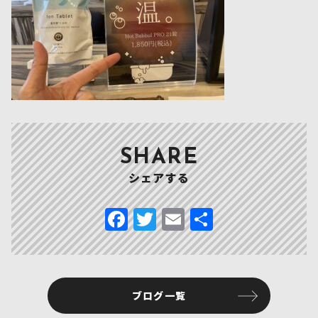
SHARE
シェアする
F
T
E
共
a
w
m
有
c
it
ai
e
te
l
ブログ一覧
b
r