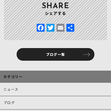
SHARE
シェアする
F
T
E
共
a
w
m
有
c
it
ai
e
te
l
ブログ一覧
b
r
o
o
カテゴリー
k
ニュース
ブログ