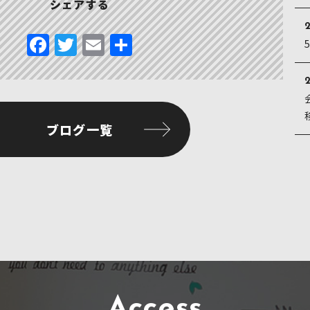
シェアする
2
F
T
E
共
a
w
m
有
c
it
ai
2
e
te
l
b
r
ブログ一覧
o
o
k
Access