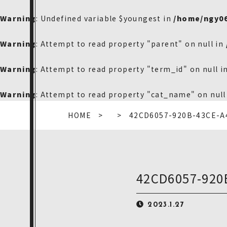
Warning
: Undefined variable $youngest in
/home/ngy0
Warning
: Attempt to read property "parent" on null in
Warning
: Attempt to read property "term_id" on null i
Warning
: Attempt to read property "cat_name" on null
HOME
42CD6057-920B-43CE-A
42CD6057-920
2023.1.27