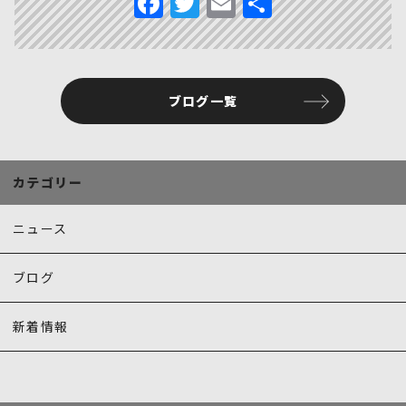
F
T
E
共
a
w
m
有
c
it
ai
e
te
l
ブログ一覧
b
r
o
o
カテゴリー
k
ニュース
ブログ
新着情報