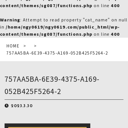
content/themes/sg087/functions.php
on line
400
Warning
: Attempt to read property "cat_name" on null
in
/home/ngy0619/ngy0619.com/public_html/wp-
content/themes/sg087/functions.php
on line
400
HOME
757AA5BA-6E39-4375-A169-052B425F5264-2
757AA5BA-6E39-4375-A169-
052B425F5264-2
2023.3.30