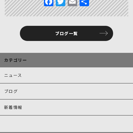
F
T
E
共
a
w
m
有
c
it
ai
e
te
l
ブログ一覧
b
r
o
o
カテゴリー
k
ニュース
ブログ
新着情報