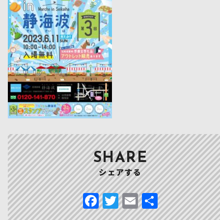
SHARE
シェアする
F
T
E
共
a
w
m
有