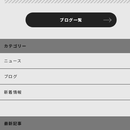
c
it
ai
e
te
l
ブログ一覧
b
r
o
o
カテゴリー
k
ニュース
ブログ
新着情報
最新記事