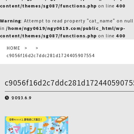
content/themes/sg087/functions.php
on line
400
Warning
: Attempt to read property "cat_name" on null
in
/home/ngy0619/ngy0619.com/public_html/wp-
content/themes/sg087/functions.php
on line
400
HOME
c9056f16d2c7ddc281d1724405907554
c9056f16d2c7ddc281d17244059075
2023.6.9