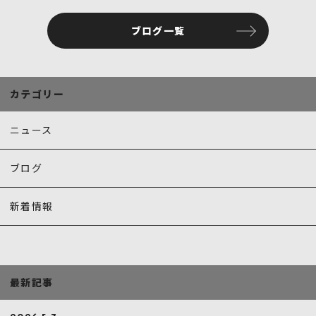
c
it
ai
e
te
l
ブログ一覧
b
r
o
o
カテゴリー
k
ニュース
ブログ
新着情報
最新記事