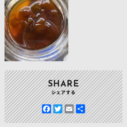
SHARE
シェアする
F
T
E
共
a
w
m
有