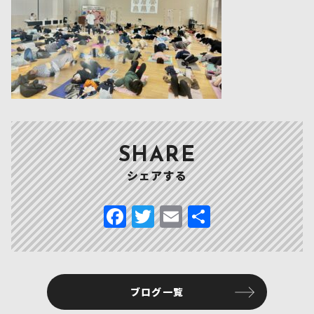
SHARE
シェアする
F
T
E
共
a
w
m
有
c
it
ai
e
te
l
ブログ一覧
b
r