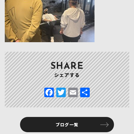
SHARE
シェアする
F
T
E
共
a
w
m
有
c
it
ai
e
te
l
ブログ一覧
b
r