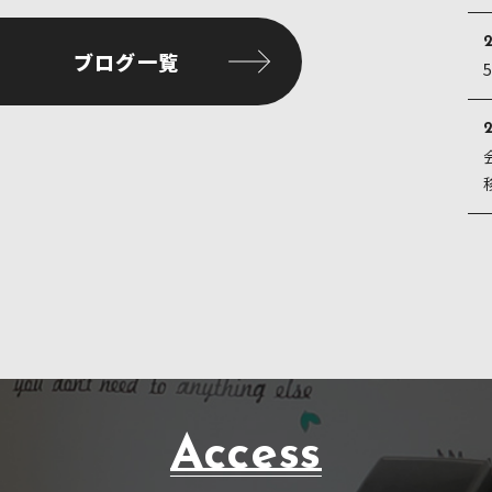
e
te
l
2
b
r
ブログ一覧
o
o
2
k
Access