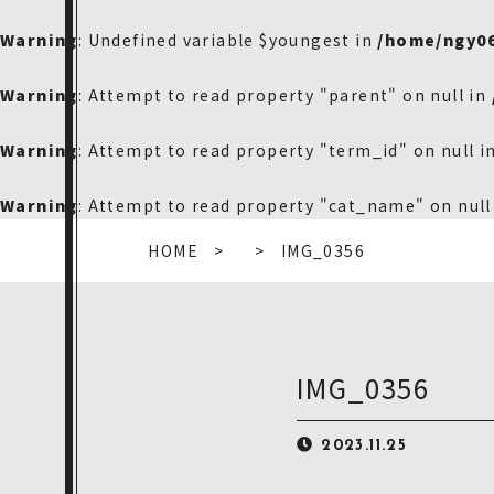
Warning
: Undefined variable $youngest in
/home/ngy0
Warning
: Attempt to read property "parent" on null in
Warning
: Attempt to read property "term_id" on null i
Warning
: Attempt to read property "cat_name" on null
HOME
IMG_0356
IMG_0356
2023.11.25