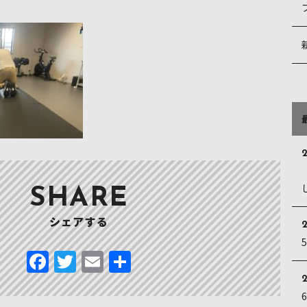
2
SHARE
シェアする
F
T
E
共
a
w
m
有
2
c
it
ai