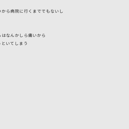
いから病院に行くまででもないし
らはなんかしら痛いから
っといてしまう
！
♪