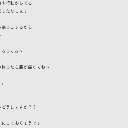
地や行動からくる
だったりします
も抱っこするから
〜
くなってさ〜
の持ったら腰が痛くてね〜
。。
らどうしますか？？
」にしておくそうです