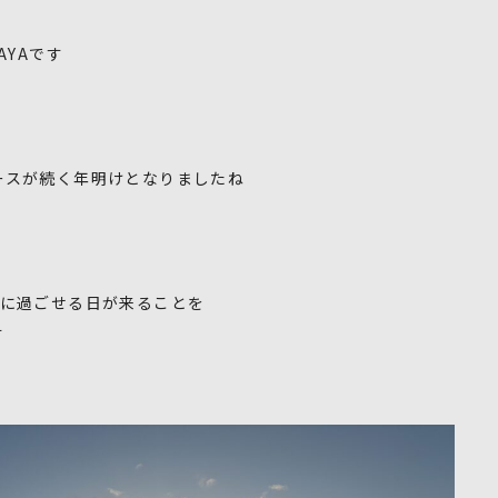
AYAです
ースが続く年明けとなりましたね
かに過ごせる日が来ることを
す