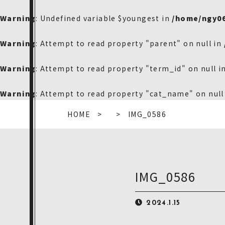
Warning
: Undefined variable $youngest in
/home/ngy0
Warning
: Attempt to read property "parent" on null in
Warning
: Attempt to read property "term_id" on null i
Warning
: Attempt to read property "cat_name" on null
HOME
IMG_0586
IMG_0586
2024.1.15