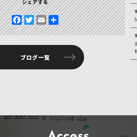
シェアする
2
F
T
E
共
a
w
m
有
c
it
ai
2
e
te
l
b
r
ブログ一覧
o
o
k
Access