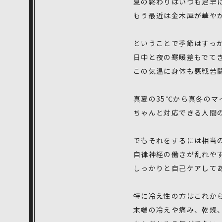
夏の終わりはいつも足早
もう最近は金木犀が華や
ということで季節はすっ
日中と夜の寒暖差もでて
この気温に身体も悪戦苦
真夏の35℃から真冬のマ
ちゃんと対応できる人間
でもそれをするには相当
自律神経の働きが乱れや
しっかりと自己ケアして
特に冷え性の方はこれか
末端の冷えや痛み、乾燥