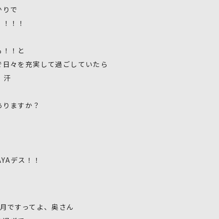
かりで
！！！！
も！！と
で日々を充実して過ごしていたら
 汗
ありますか？
AYAデス！！
正月ですってよ、奥さん