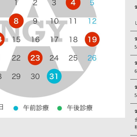
2
2
2
2