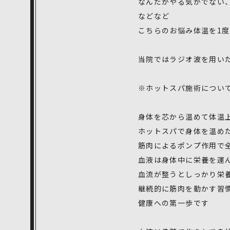
なんだかやる気がでない
などなど
こちらのお悩み体温を1
当院ではラジオ波を用い
※ホットスパ施術につい
身体を芯から温めて体温
ホットスパで身体を温め
筋肉によるポンプ作用で
血液は身体中に栄養を運
血流が整うとしっかり栄
継続的に筋肉を動かす習
健康への第一歩です