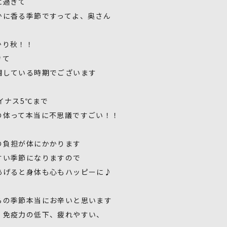
に過ぎて
かに香る季節ですってよ、奥さん
かり秋！！
きて
闘している時期でございます
イナス5℃まで
の体って本当に不思議ですごい！！
の負担が体にかかります
すい季節になりますので
あげると身体も心もハッピーに♪
らの季節本当にお辛いと思います
、免疫力の低下、疲れやすい、