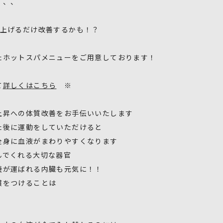
、、、
度上げるだけ改善するかも！？
たホットスパメニューをご用意しております！
て
詳しくはこちら
※
上昇への体質改善をお手伝いいたします
た後に運動をしていただけると
全身に血液がまわりやすくなります
んでくれる大切な器官
養が運ばれる内臓も元気に！！
慣をつけることは